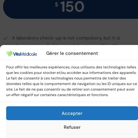
150
$
A laboratory check-up is not compulsory, but it is
strongly recommended to complete an overall health
assessment. It allows us to detect certain anomalies that
Gérer le consentement
are invisible during a clinical examination (deficiencies,
Pour offrir les meilleures expériences, nous utilisons des technologies telles
metabolic disorders, silent infections, etc.). It can be
que les cookies pour stocker et/ou accéder aux informations des appareils.
adapted to your age, history or risk factors, and is the
Le fait de consentir à ces technologies nous permettra de traiter des
subject of a personalized prescription if necessary.
données telles que le comportement de navigation ou les ID uniques sur ce
site. Le fait de ne pas consentir ou de retirer son consentement peut avoir
un effet négatif sur certaines caractéristiques et fonctions.
Accepter
Refuser