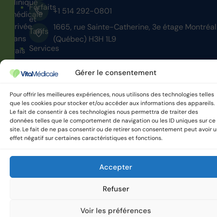
clinique
Forfaits
+1 514 292-0801
médicale
et
privée
1665, rue Sainte-Catherine, 3e étage Montréal
Tarifs
sans
(Québec) H3H 1L9
Services
frais
d’adhésion.
Nous
Gérer le consentement
joindre
Soyez
Pour offrir les meilleures expériences, nous utilisons des technologies telles
que les cookies pour stocker et/ou accéder aux informations des appareils.
vigilant
Le fait de consentir à ces technologies nous permettra de traiter des
données telles que le comportement de navigation ou les ID uniques sur ce
site. Le fait de ne pas consentir ou de retirer son consentement peut avoir 
effet négatif sur certaines caractéristiques et fonctions.
VitaMedicale © 2025 Tous
Politique de confidentialité
droits réservés.
Accepter
Refuser
Voir les préférences