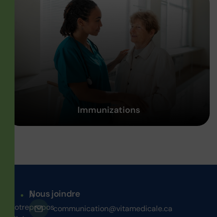
Immunizations
Nous joindre
À
Votre
propos
communication@vitamedicale.ca