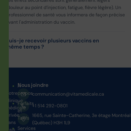
Les effets secondaires sont généralement légers
(douleur au point d’injection, fatigue, fièvre légère). Un
professionnel de santé vous informera de façon précise
avant l'administration du vaccin.
Puis-je recevoir plusieurs vaccins en
même temps ?
Nous joindre
À
Votre
propos
communication@vitamedicale.ca
clinique
Forfaits
+1 514 292-0801
médicale
et
privée
1665, rue Sainte-Catherine, 3e étage Montréal
Tarifs
sans
(Québec) H3H 1L9
Services
frais