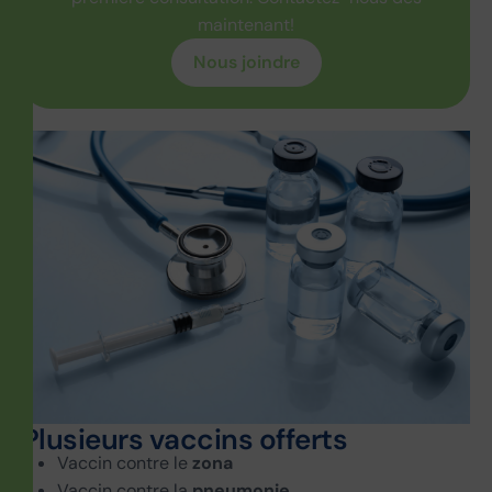
maintenant!
Nous joindre
P
l
u
s
i
e
u
r
s
v
a
c
c
i
n
s
o
f
f
e
r
t
s
Vaccin contre le
zona
Vaccin contre la
pneumonie