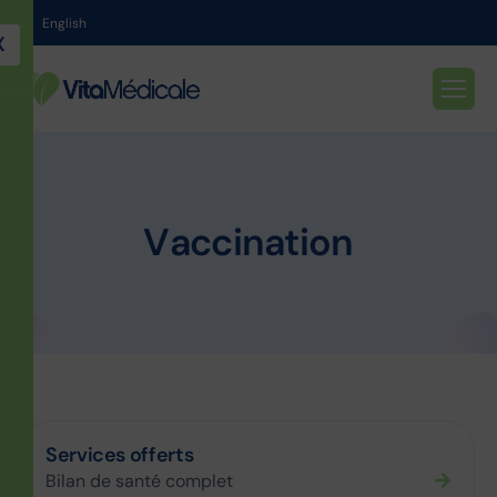
English
X
V
a
c
c
i
n
a
t
i
o
n
Services offerts
Bilan de santé complet