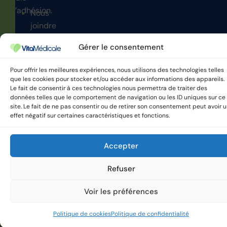
d’adhésion.
Nous
joindre
Soyez
Gérer le consentement
vigilant
Pour offrir les meilleures expériences, nous utilisons des technologies telles
que les cookies pour stocker et/ou accéder aux informations des appareils.
Le fait de consentir à ces technologies nous permettra de traiter des
données telles que le comportement de navigation ou les ID uniques sur ce
VitaMedicale © 2025 Tous
Politique de confidentialité
site. Le fait de ne pas consentir ou de retirer son consentement peut avoir 
droits réservés.
effet négatif sur certaines caractéristiques et fonctions.
Accepter
Refuser
Voir les préférences
Politique de cookies
Politique de confidentialité