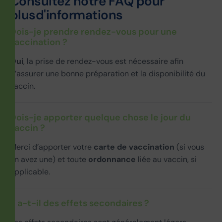
C
o
n
s
u
l
t
e
z
n
o
t
r
e
F
A
Q
p
o
u
r
p
l
u
s
d
'
i
n
f
o
r
m
a
t
i
o
n
s
Dois-je prendre rendez-vous pour une
vaccination ?
Oui
, la prise de rendez-vous est nécessaire afin
d’assurer une bonne préparation et la disponibilité du
vaccin.
Dois-je apporter quelque chose le jour du
vaccin ?
Merci d’apporter votre
carte de vaccination
(si vous
en avez une) et toute
ordonnance
liée au vaccin, si
applicable.
Y a-t-il des effets secondaires ?