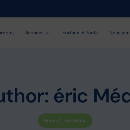
propos
Services
Forfaits et Tarifs
Nous join
thor: éric Mé
Home
éric Média